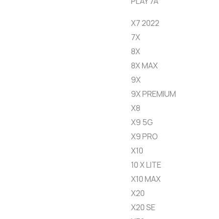
PLAY 7A
X7 2022
7X
8X
8X MAX
9X
9X PREMIUM
X8
X9 5G
X9 PRO
X10
10 X LITE
X10 MAX
X20
X20 SE