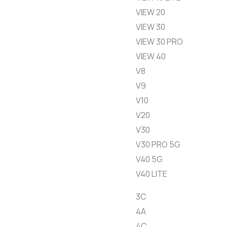
VIEW 20
VIEW 30
VIEW 30 PRO
VIEW 40
V8
V9
V10
V20
V30
V30 PRO 5G
V40 5G
V40 LITE
3C
4A
4C