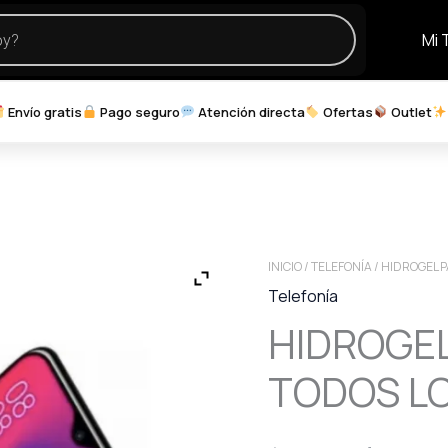
Mi 
Envío gratis
Pago seguro
Atención directa
Ofertas
Outlet
INICIO
/
TELEFONÍA
/ HIDROGEL 
Telefonía
HIDROGE
TODOS L