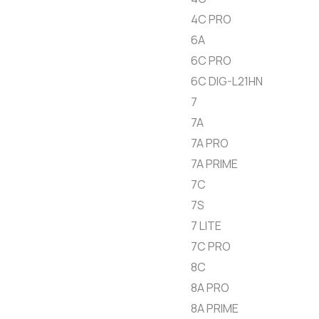
4C PRO
6A
6C PRO
6C DIG-L21HN
7
7A
7A PRO
7A PRIME
7C
7S
7 LITE
7C PRO
8C
8A PRO
8A PRIME