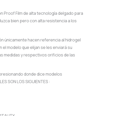
l
Current
0
price
on Proof Film de alta tecnología delgado para
luzca bien pero con alta resistencia a los
is:
0.
$60.00.
ión únicamente hacen referencia al hidrogel
 el modelo que elijan se les enviará su
us medidas y respectivos orificios de las
 presionando donde dice modelos
ES SON LOS SIGUIENTES :
VITALITY