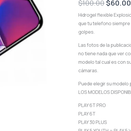
Origina
$
100.00
$
60.0
price
Hidrogel flexible Explosi
que tu telefono siempre 
was:
golpes.
$100.0
Las fotos de la publicac
no tiene nada que ver con
modelo tal cual es con s
cámaras.
Puede elegir su modelo
LOS MODELOS DISPONIBL
PLAY 6T PRO
PLAY 6T
PLAY 30 PLUS
PLAY 5 YOUTH = PLAY 5 