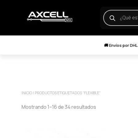
Ir
Products
al
search
contenido
🚚 Envíos por DHL
INICIO
/ PRODUCTOS ETIQUETADOS “FLEXIBLE”
Sorted
Mostrando 1–16 de 34 resultados
by
popularity