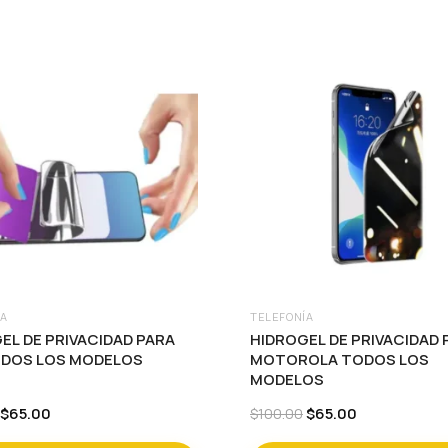
se
pueden
elegir
en
la
página
de
producto
ÍA
TELEFONÍA
Este
EL DE PRIVACIDAD PARA
HIDROGEL DE PRIVACIDAD 
to
producto
ODOS LOS MODELOS
MOTOROLA TODOS LOS
MODELOS
tiene
es
múltiples
Original
Current
Original
Current
$
65.00
$
65.00
$
100.00
price
price
price
price
es.
variantes.