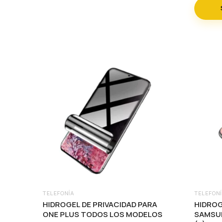
Las
página
opcion
de
se
producto
pueden
elegir
en
la
página
de
produc
TELEFONÍA
TELEFON
Este
Este
HIDROGEL DE PRIVACIDAD PARA
HIDROG
producto
produc
ONE PLUS TODOS LOS MODELOS
SAMSU