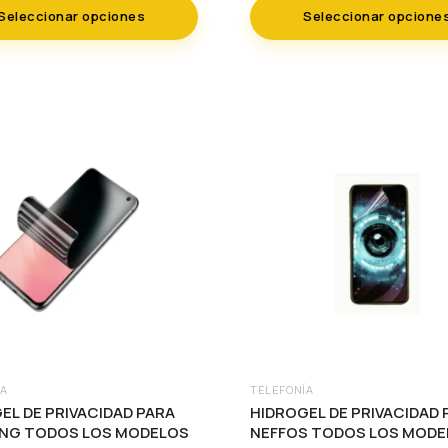
was:
is:
was:
is:
Seleccionar opciones
Seleccionar opcione
Las
$100.00.
$65.00.
$100.00.
$65.00.
es
opciones
se
pueden
elegir
en
la
página
de
to
producto
ÍA
TELEFONÍA
Este
EL DE PRIVACIDAD PARA
HIDROGEL DE PRIVACIDAD 
to
producto
NG TODOS LOS MODELOS
NEFFOS TODOS LOS MODE