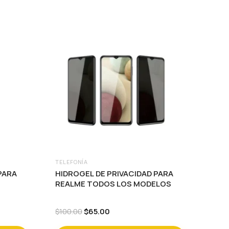
se
pueden
elegir
en
la
página
de
producto
TELEFONÍA
Este
PARA
HIDROGEL DE PRIVACIDAD PARA
producto
REALME TODOS LOS MODELOS
tiene
múltiples
Original
Current
$
65.00
$
100.00
price
price
variantes.