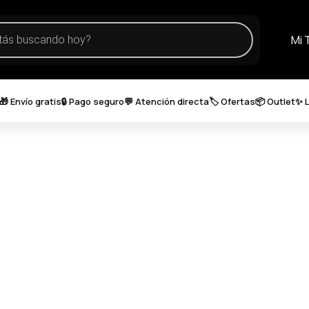
Mi 
🎁 Envío gratis
🔒 Pago seguro
💬 Atención directa
🏷️ Ofertas
📦 Outlet
✨ 