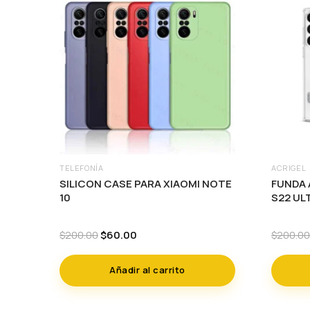
TELEFONÍA
ACRIGEL
SILICON CASE PARA XIAOMI NOTE
FUNDA 
10
S22 UL
Original
Current
$
60.00
$
200.00
$
200.00
price
price
was:
is:
Añadir al carrito
$200.00.
$60.00.