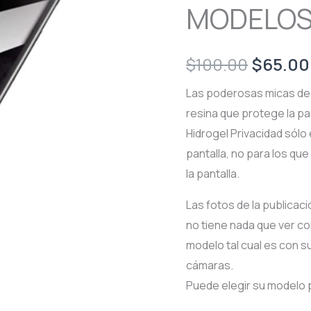
MODELO
Origina
$
100.00
$
65.00
price
Las poderosas micas de 
resina que protege la pan
was:
Hidrogel Privacidad sólo 
$100.0
pantalla, no para los que
la pantalla.
Las fotos de la publicac
no tiene nada que ver con
modelo tal cual es con s
cámaras.
Puede elegir su modelo