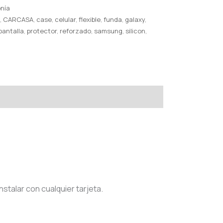
onía
l
,
CARCASA
,
case
,
celular
,
flexible
,
funda
,
galaxy
,
pantalla
,
protector
,
reforzado
,
samsung
,
silicon
,
nstalar con cualquier tarjeta.