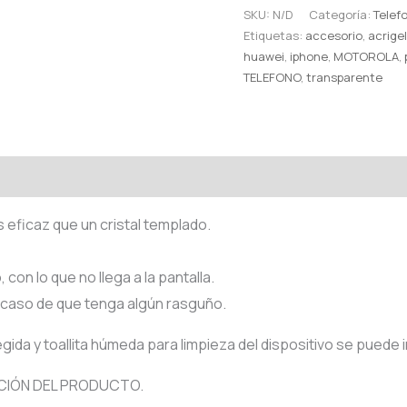
MODELOS
SKU:
N/D
Categoría:
Telef
cantidad
Etiquetas:
accesorio
,
acrige
huawei
,
iphone
,
MOTOROLA
,
TELEFONO
,
transparente
oraciones (0)
 eficaz que un cristal templado.
con lo que no llega a la pantalla.
 caso de que tenga algún rasguño.
ida y toallita húmeda para limpieza del dispositivo se puede i
CIÓN DEL PRODUCTO.