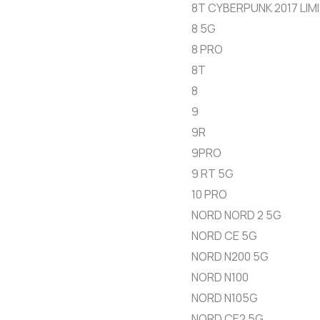
8T CYBERPUNK 2017 LIM
8 5G
8 PRO
8T
8
9
9R
9PRO
9 RT 5G
10 PRO
NORD NORD 2 5G
NORD CE 5G
NORD N200 5G
NORD N100
NORD N105G
NORD CE2 5G