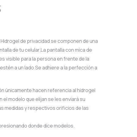
S
l
Current
price
Hidrogel de privacidad se componen de una
talla de tu celular.La pantalla con mica de
is:
es visible para la persona en frente de la
0.
$65.00.
 estén a un lado.Se adhiere a la perfección a
ión únicamente hacen referencia al hidrogel
 el modelo que elijan se les enviará su
us medidas y respectivos orificios de las
 presionando donde dice modelos.