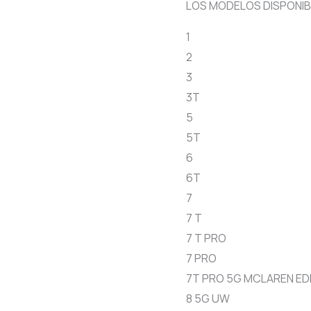
LOS MODELOS DISPONIB
1
2
3
3T
5
5T
6
6T
7
7 T
7 T PRO
7 PRO
7T PRO 5G MCLAREN ED
8 5G UW