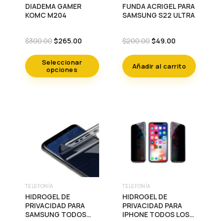
DIADEMA GAMER
FUNDA ACRIGEL PARA
producto
KOMC M204
SAMSUNG S22 ULTRA
tiene
múltiples
Original
Current
Original
Current
$
300.00
$
265.00
$
200.00
$
49.00
price
price
price
price
variantes.
was:
is:
was:
is:
Seleccionar
Las
Añadir al carrito
$300.00.
$265.00.
$200.00.
$49.00.
opciones
opciones
se
pueden
elegir
en
la
página
de
producto
TELEFONÍA
TELEFONÍA
Este
Este
HIDROGEL DE
HIDROGEL DE
producto
producto
PRIVACIDAD PARA
PRIVACIDAD PARA
SAMSUNG TODOS
IPHONE TODOS LOS
tiene
tiene