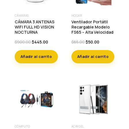
de
producto
CÁMARAS
HOGAR
CÁMARA 3 ANTENAS
Ventilador Portátil
WIFI FULL HD VISION
Recargable Modelo
NOCTURNA
FS65 – Alta Velocidad
Original
Current
Original
Current
$
900.00
$
445.00
$
65.00
$
50.00
price
price
price
price
was:
is:
was:
is:
Añadir al carrito
Añadir al carrito
$900.00.
$445.00.
$65.00.
$50.00.
CÓMPUTO
ACRIGEL
Este