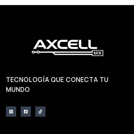
página
página
de
de
producto
producto
TECNOLOGÍA QUE CONECTA TU
MUNDO