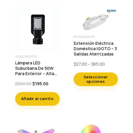
EXTENSIONES
Este
Extensión Eléctrica
producto
Doméstica IGOTO – 3
Salidas Aterrizadas
tiene
ILUMINACIÓN
múltiples
Lámpara LED
Price
$
27.00
–
$
65.00
Suburbana De 50W
range:
variantes.
Para Exterior – Alta
$27.00
Seleccionar
Las
Luminosidad
through
opciones
Original
Current
$
250.00
$
195.00
$65.00
opciones
price
price
was:
is:
se
Añadir al carrito
$250.00.
$195.00.
pueden
elegir
en
la