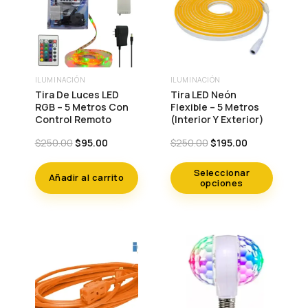
ILUMINACIÓN
ILUMINACIÓN
Este
Tira De Luces LED
Tira LED Neón
producto
RGB – 5 Metros Con
Flexible – 5 Metros
Control Remoto
(Interior Y Exterior)
tiene
múltiples
Original
Current
Original
Current
$
250.00
$
95.00
$
250.00
$
195.00
price
price
price
price
variantes.
was:
is:
was:
is:
Seleccionar
Las
Añadir al carrito
$250.00.
$95.00.
$250.00.
$195.00.
opciones
opciones
se
pueden
elegir
en
la
página