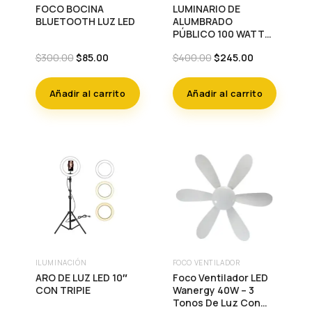
FOCO BOCINA
LUMINARIO DE
BLUETOOTH LUZ LED
ALUMBRADO
PÚBLICO 100 WATTS
TLAB02 A100W09502
Original
Current
Original
Current
$
300.00
$
85.00
$
400.00
$
245.00
price
price
price
price
was:
is:
was:
is:
Añadir al carrito
Añadir al carrito
$300.00.
$85.00.
$400.00.
$245.00.
ILUMINACIÓN
FOCO VENTILADOR
ARO DE LUZ LED 10″
Foco Ventilador LED
CON TRIPIE
Wanergy 40W – 3
Tonos De Luz Con