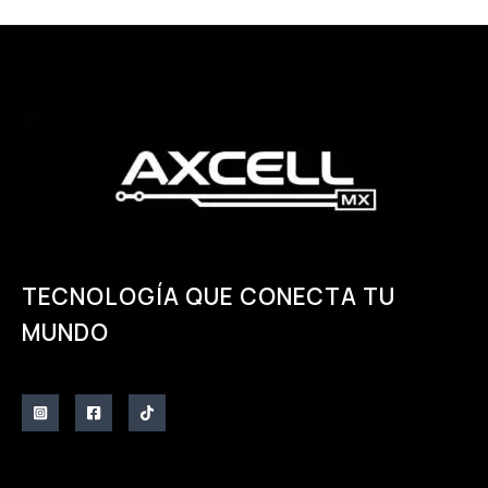
página
página
de
de
producto
producto
TECNOLOGÍA QUE CONECTA TU
MUNDO