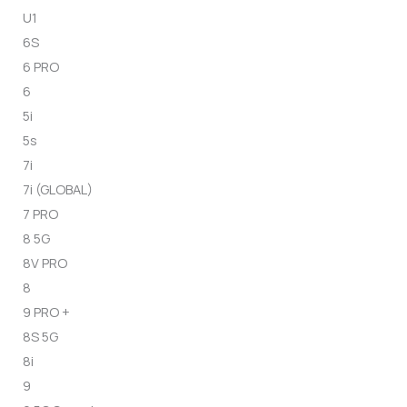
U1
6S
6 PRO
6
5i
5s
7i
7i (GLOBAL)
7 PRO
8 5G
8V PRO
8
9 PRO +
8S 5G
8i
9