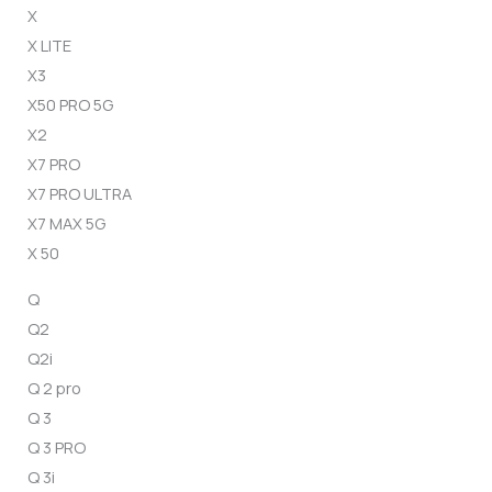
X
X LITE
X3
X50 PRO 5G
X2
X7 PRO
X7 PRO ULTRA
X7 MAX 5G
X 50
Q
Q2
Q2i
Q 2 pro
Q 3
Q 3 PRO
Q 3i