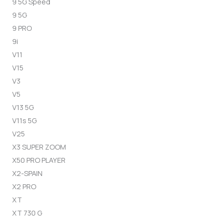
9 5G Speed
9 5G
9 PRO
9i
V11
V15
V3
V5
V13 5G
V11s 5G
V25
X3 SUPER ZOOM
X50 PRO PLAYER
X2-SPAIN
X2 PRO
XT
XT 730 G