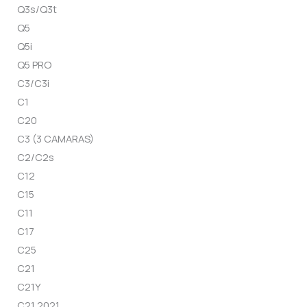
Q3s/Q3t
Q5
Q5i
Q5 PRO
C3/C3i
C1
C20
C3 (3 CAMARAS)
C2/C2s
C12
C15
C11
C17
C25
C21
C21Y
C21 2021