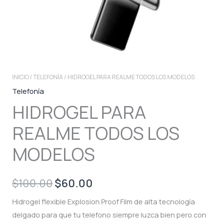
INICIO
/
TELEFONÍA
/ HIDROGEL PARA REALME TODOS LOS MODELOS
Telefonía
HIDROGEL PARA
REALME TODOS LOS
MODELOS
Original
Current
$
100.00
$
60.00
price
price
Hidrogel flexible Explosion Proof Film de alta tecnología
delgado para que tu telefono siempre luzca bien pero con