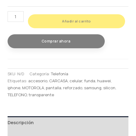
HIDROGEL
Añadir al carrito
PARA
REALME
TODOS
Comprar ahora
LOS
MODELOS
cantidad
SKU:
N/D
Categoría:
Telefonía
Etiquetas:
accesorio
,
CARCASA
,
celular
,
funda
,
huawei
,
iphone
,
MOTOROLA
,
pantalla
,
reforzado
,
samsung
,
silicon
,
TELEFONO
,
transparente
Descripción
Información adicional