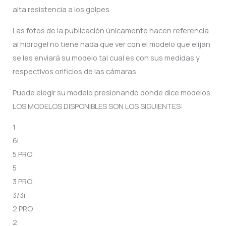
was:
is:
alta resistencia a los golpes.
$100.00.
$60.00.
Las fotos de la publicación únicamente hacen referencia
al hidrogel no tiene nada que ver con el modelo que elijan
se les enviará su modelo tal cual es con sus medidas y
respectivos orificios de las cámaras.
Puede elegir su modelo presionando donde dice modelos
LOS MODELOS DISPONIBLES SON LOS SIGUIENTES:
1
6i
5 PRO
5
3 PRO
3/3i
2 PRO
2