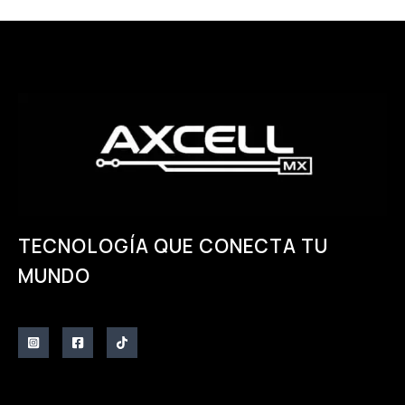
página
página
de
de
producto
producto
TECNOLOGÍA QUE CONECTA TU
MUNDO