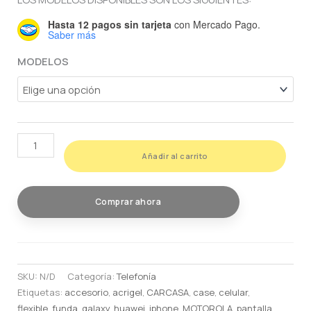
Hasta 12 pagos sin tarjeta
con Mercado Pago.
Saber más
MODELOS
HIDROGEL
Añadir al carrito
DE
PRIVACIDAD
PARA
Comprar ahora
HUAWEI
TODOS
LOS
MODELOS
SKU:
N/D
Categoría:
Telefonía
cantidad
Etiquetas:
accesorio
,
acrigel
,
CARCASA
,
case
,
celular
,
flexible
,
funda
,
galaxy
,
huawei
,
iphone
,
MOTOROLA
,
pantalla
,