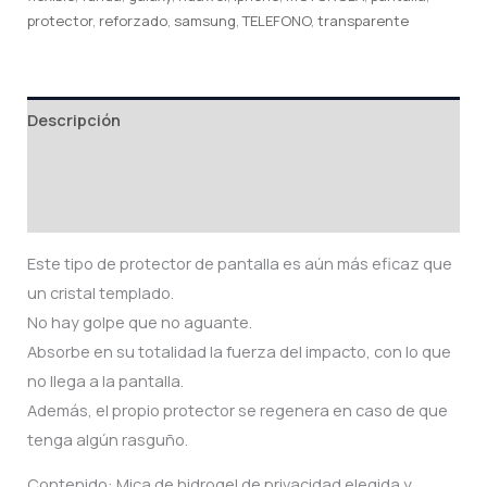
protector
,
reforzado
,
samsung
,
TELEFONO
,
transparente
Descripción
Información adicional
Valoraciones (0)
Este tipo de protector de pantalla es aún más eficaz que
un cristal templado.
No hay golpe que no aguante.
Absorbe en su totalidad la fuerza del impacto, con lo que
no llega a la pantalla.
Además, el propio protector se regenera en caso de que
tenga algún rasguño.
Contenido: Mica de hidrogel de privacidad elegida y