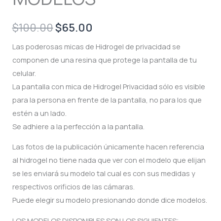
Original
Current
$
100.00
$
65.00
price
price
Las poderosas micas de Hidrogel de privacidad se
componen de una resina que protege la pantalla de tu
was:
is:
celular.
$100.00.
$65.00.
La pantalla con mica de Hidrogel Privacidad sólo es visible
para la persona en frente de la pantalla, no para los que
estén a un lado.
Se adhiere a la perfección a la pantalla.
Las fotos de la publicación únicamente hacen referencia
al hidrogel no tiene nada que ver con el modelo que elijan
se les enviará su modelo tal cual es con sus medidas y
respectivos orificios de las cámaras.
Puede elegir su modelo presionando donde dice modelos.
LOS MODELOS DISPONIBLES SON LOS SIGUIENTES: