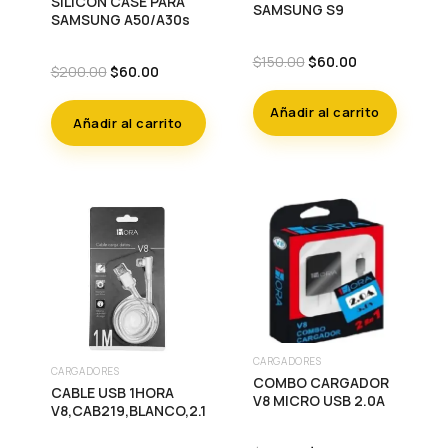
SILICON CASE PARA
SAMSUNG S9
SAMSUNG A50/A30s
Original
Current
$
150.00
$
60.00
Original
Current
$
200.00
$
60.00
price
price
price
price
was:
is:
was:
is:
Añadir al carrito
$150.00.
$60.00.
Añadir al carrito
$200.00.
$60.00.
CARGADORES
CARGADORES
COMBO CARGADOR
CABLE USB 1HORA
V8 MICRO USB 2.0A
V8,CAB219,BLANCO,2.1