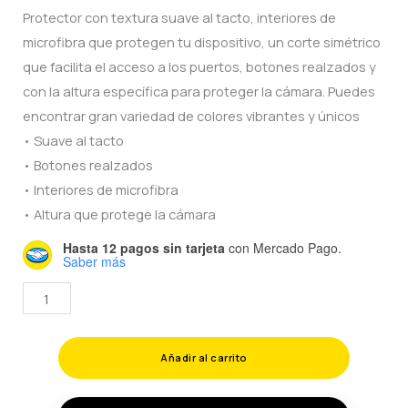
Protector con textura suave al tacto, interiores de
was:
is:
microfibra que protegen tu dispositivo, un corte simétrico
$200.00.
$60.00.
que facilita el acceso a los puertos, botones realzados y
con la altura específica para proteger la cámara. Puedes
encontrar gran variedad de colores vibrantes y únicos
• Suave al tacto
• Botones realzados
• Interiores de microfibra
• Altura que protege la cámara
Hasta 12 pagos sin tarjeta
con Mercado Pago.
Saber más
SILICON
CASE
PARA
Añadir al carrito
OPPO
A12