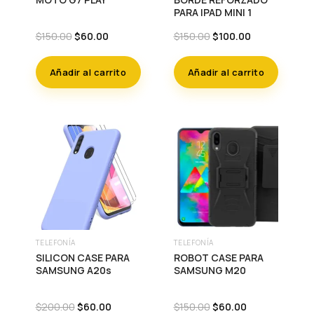
PARA IPAD MINI 1
Original
Current
Original
Current
$
150.00
$
60.00
$
150.00
$
100.00
price
price
price
price
was:
is:
was:
is:
Añadir al carrito
Añadir al carrito
$150.00.
$60.00.
$150.00.
$100.00.
TELEFONÍA
TELEFONÍA
SILICON CASE PARA
ROBOT CASE PARA
SAMSUNG A20s
SAMSUNG M20
Original
Current
Original
Current
$
200.00
$
60.00
$
150.00
$
60.00