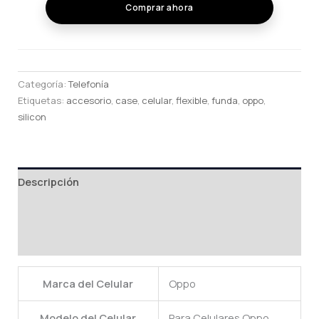
cantidad
Comprar ahora
Categoría:
Telefonía
Etiquetas:
accesorio
,
case
,
celular
,
flexible
,
funda
,
oppo
,
silicon
Descripción
Información adicional
Valoraciones (0)
Marca del Celular
Oppo
Modelo del Celular
Para Celulares Oppo