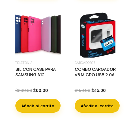
TELEFONÍA
CARGADORES
SILICON CASE PARA
COMBO CARGADOR
SAMSUNG A12
V8 MICRO USB 2.0A
Original
Current
Original
Current
$
200.00
$
60.00
$
150.00
$
45.00
price
price
price
price
was:
is:
was:
is:
Añadir al carrito
Añadir al carrito
$200.00.
$60.00.
$150.00.
$45.00.