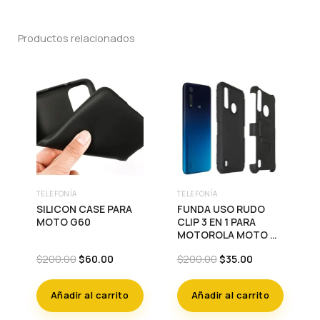
Productos relacionados
TELEFONÍA
TELEFONÍA
SILICON CASE PARA
FUNDA USO RUDO
MOTO G60
CLIP 3 EN 1 PARA
MOTOROLA MOTO G8
POWER LITE
Original
Current
Original
Current
$
200.00
$
60.00
$
200.00
$
35.00
price
price
price
price
was:
is:
was:
is:
Añadir al carrito
Añadir al carrito
$200.00.
$60.00.
$200.00.
$35.00.