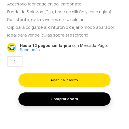
Accesorio fabricado en policarbonato
was:
is:
Funda de 3 piezas (Clip, base de silicón y case rígido)
$150.00.
$60.00.
Resistente, evita rayones en tu celular
Clip para colgarse al cinturón o dejarlo modo aparador
Ideal para ver películas sobre el escritorio
Hasta 12 pagos sin tarjeta
con Mercado Pago.
Saber más
ROBOT
CASE
PARA
Añadir al carrito
SAMSUNG
M20
cantidad
Comprar ahora