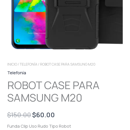
INICIO
/
TELEFONÍA
/ ROBOT CASE PARA SAMSUNG M20
Telefonía
ROBOT CASE PARA
SAMSUNG M20
Original
Current
$
150.00
$
60.00
price
price
Funda Clip Uso Rudo Tipo Robot