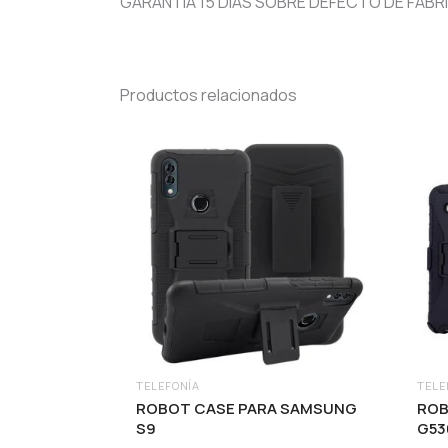
GARANTÍA 15 DÍAS SOBRE DEFECTO DE FÁBR
Productos relacionados
TELEFONÍA
TELE
ROBOT CASE PARA SAMSUNG
ROB
S9
G53