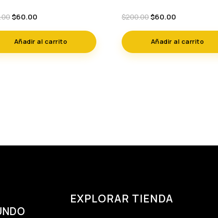
Original
Current
Original
Current
$
60.00
$
60.00
.00
$
200.00
price
price
price
price
was:
is:
was:
is:
Añadir al carrito
Añadir al carrito
$150.00.
$60.00.
$200.00.
$60.00.
EXPLORAR TIENDA
UNDO