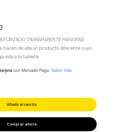
l
Current
0
price
REFORZADO TRANSPARENTE PARA IPAD.
a, hacen de ella un producto diferente cuyo
is:
a vida a tu tableta.
0.
$100.00.
tarjeta
con Mercado Pago.
Saber más
Añadir al carrito
Comprar ahora