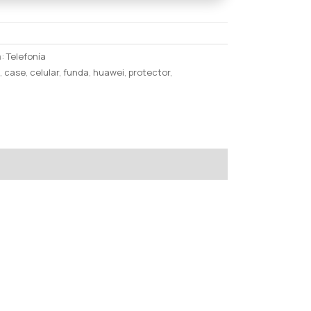
a:
Telefonía
l
,
case
,
celular
,
funda
,
huawei
,
protector
,