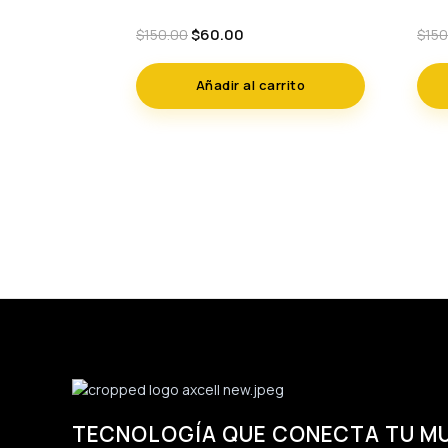
Original
Current
$
60.00
$
150.00
$
150
price
price
was:
is:
Añadir al carrito
$150.00.
$60.00.
TECNOLOGÍA QUE CONECTA TU M