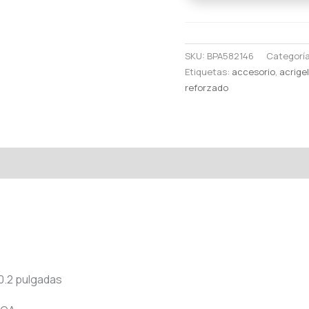
MINI
1
cantidad
SKU:
BPA582146
Categorí
Etiquetas:
accesorio
,
acrige
reforzado
oraciones (0)
10.2 pulgadas