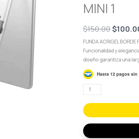
MINI 1
Origina
$
150.00
$
100.0
price
FUNDA ACRIGEL BORDE 
Funcionalidad y eleganci
was:
diseño garantiza una larg
$150.0
Hasta 12 pagos sin 
FUNDA
ACRIGEL
BORDE
REFORZADO
PARA
iPAD