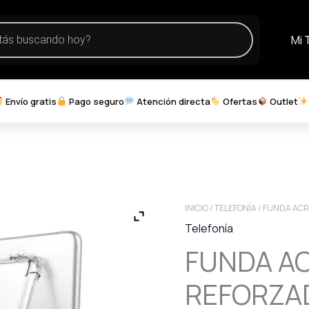
Mi 
Envío gratis
Pago seguro
Atención directa
Ofertas
Outlet
INICIO
/
TELEFONÍA
/ FUNDA ACR
Telefonía
FUNDA AC
REFORZAD