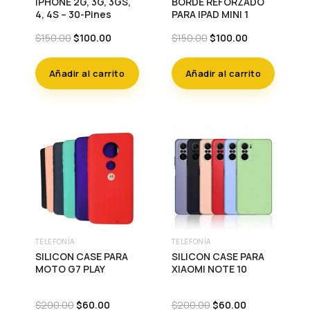
IPHONE 2G, 3G, 3GS,
BORDE REFORZADO
4, 4S – 30-Pines
PARA IPAD MINI 1
Original
Current
Original
Current
$
150.00
$
100.00
$
150.00
$
100.00
price
price
price
price
was:
is:
was:
is:
Añadir al carrito
Añadir al carrito
$150.00.
$100.00.
$150.00.
$100.00.
TELEFONÍA
TELEFONÍA
SILICON CASE PARA
SILICON CASE PARA
MOTO G7 PLAY
XIAOMI NOTE 10
Original
Current
Original
Current
$
200.00
$
60.00
$
200.00
$
60.00