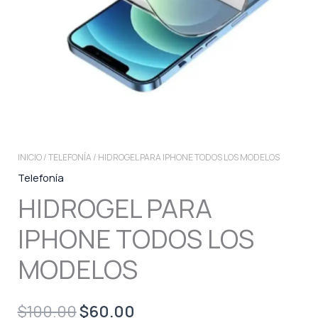
INICIO
/
TELEFONÍA
/ HIDROGEL PARA IPHONE TODOS LOS MODELOS
Telefonía
HIDROGEL PARA
IPHONE TODOS LOS
MODELOS
Original
Current
$
100.00
$
60.00