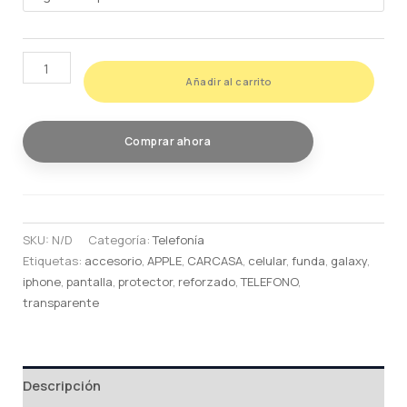
HIDROGEL
Añadir al carrito
PARA
IPHONE
TODOS
Comprar ahora
LOS
MODELOS
cantidad
SKU:
N/D
Categoría:
Telefonía
Etiquetas:
accesorio
,
APPLE
,
CARCASA
,
celular
,
funda
,
galaxy
,
iphone
,
pantalla
,
protector
,
reforzado
,
TELEFONO
,
transparente
Descripción