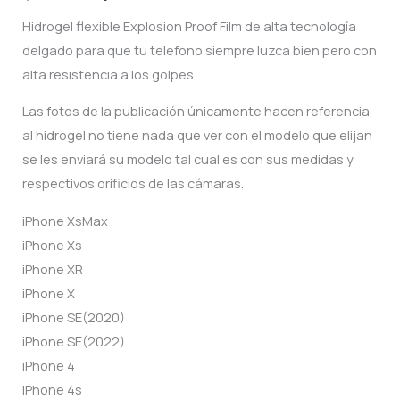
price
price
Hidrogel flexible Explosion Proof Film de alta tecnología
delgado para que tu telefono siempre luzca bien pero con
was:
is:
alta resistencia a los golpes.
$100.00.
$60.00.
Las fotos de la publicación únicamente hacen referencia
al hidrogel no tiene nada que ver con el modelo que elijan
se les enviará su modelo tal cual es con sus medidas y
respectivos orificios de las cámaras.
iPhone XsMax
iPhone Xs
iPhone XR
iPhone X
iPhone SE(2020)
iPhone SE(2022)
iPhone 4
iPhone 4s