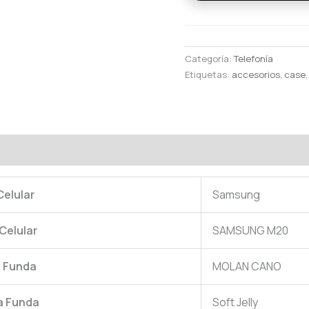
Categoría:
Telefonía
Etiquetas:
accesorios
,
case
oraciones (0)
Celular
Samsung
Celular
SAMSUNG M20
a Funda
MOLAN CANO
a Funda
Soft Jelly