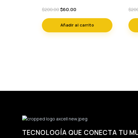
Original
Current
$
60.00
$
200.00
$
20
price
price
was:
is:
Añadir al carrito
$200.00.
$60.00.
TECNOLOGÍA QUE CONECTA TU M