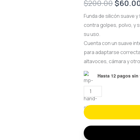
Origina
$
200.00
$
60.0
price
Funda de silicón suave y
contra golpes, polvo, y
was:
su uso.
$200.0
Cuenta con un suave int
para adaptarse correcta
altavoces, cámara y otr
Hasta 12 pagos sin 
SILICON
CASE
PARA
SAMSUNG
M20
cantidad