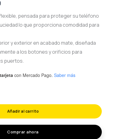
l
Current
0
price
 flexible, pensada para proteger su teléfono
 suciedad lo que proporciona comodidad para
is:
0.
$60.00.
erior y exterior en acabado mate, diseñada
mente a los botones y orificios para
os puertos.
tarjeta
con Mercado Pago.
Saber más
Añadir al carrito
Comprar ahora