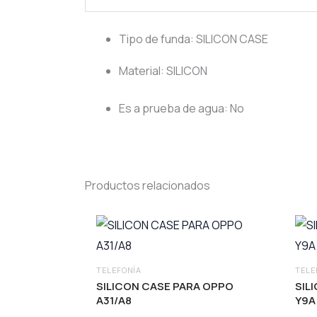
Tipo de funda
: SILICON CASE
Material
: SILICON
Es a prueba de agua
: No
Productos relacionados
TELEFONÍA
TELE
SILICON CASE PARA OPPO
SILICO
A31/A8
Y9A