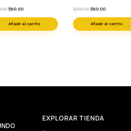
Original
Current
Original
Current
$
60.00
$
60.00
0.00
$
200.00
price
price
price
price
was:
is:
was:
is:
Añadir al carrito
Añadir al carrito
$200.00.
$60.00.
$200.00.
$60.00.
EXPLORAR TIENDA
UNDO