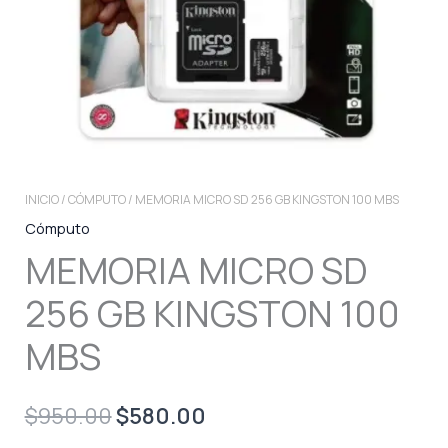
INICIO
/
CÓMPUTO
/ MEMORIA MICRO SD 256 GB KINGSTON 100 MBS
Cómputo
MEMORIA MICRO SD
256 GB KINGSTON 100
MBS
Original
Current
$
950.00
$
580.00