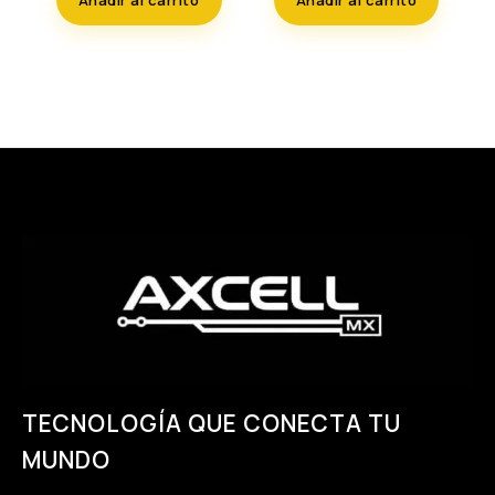
$500.00.
$295.00.
$500.00.
$420.00.
TECNOLOGÍA QUE CONECTA TU
MUNDO