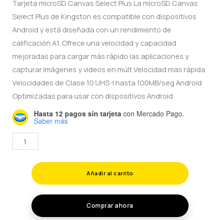
price
price
Tarjeta microSD Canvas Select Plus La microSD Canvas
Select Plus de Kingston es compatible con dispositivos
was:
is:
Android y está diseñada con un rendimiento de
$950.00.
$580.00.
calificación A1. Ofrece una velocidad y capacidad
mejoradas para cargar más rápido las aplicaciones y
capturar imágenes y videos en múlt Velocidad mas rápida
Velocidades de Clase 10 UHS-I hasta 100MB/seg Android
Optimizadas para usar con dispositivos Android
Hasta 12 pagos sin tarjeta
con Mercado Pago.
Saber más
MEMORIA
MICRO
SD
Añadir al carrito
256
GB
KINGSTON
Comprar ahora
100