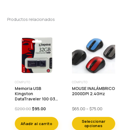
Productos relacionados
CÓMPUTO
CÓMPUTO
Este
Memoria USB
MOUSE INALÁMBRICO
producto
Kingston
2000DPI 2.4GHz
DataTraveler 100 G3 /
tiene
16gb / USB 3.0 /
múltiples
Original
Current
Price
$
200.00
$
95.00
$
65.00
–
$
75.00
Negro
price
price
range:
variantes.
was:
is:
$65.00
Seleccionar
Las
Añadir al carrito
$200.00.
$95.00.
through
opciones
$75.00