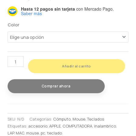
Hasta 12 pagos sin tarjeta
con Mercado Pago.
Saber más
Color
KIT
Añadir al carrito
TECLADO
Y
MOUSE
Comprar ahora
INALAMBRICO
TECi-
02
cantidad
SKU:
N/D
Categorías:
Cómputo
,
Mouse
,
Teclados
Etiquetas:
accesorio
,
APPLE
,
COMPUTADORA
,
inalambrico
,
LAP
,
MAC
,
mouse
,
pc
,
teclado