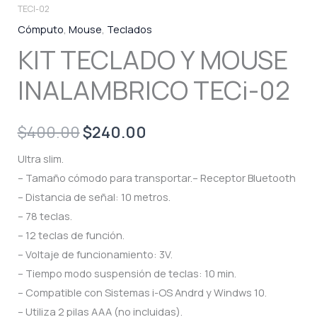
TECI-02
Cómputo
,
Mouse
,
Teclados
KIT TECLADO Y MOUSE
INALAMBRICO TECi-02
Original
Current
$
400.00
$
240.00
price
price
Ultra slim.
– Tamaño cómodo para transportar.– Receptor Bluetooth
was:
is:
– Distancia de señal: 10 metros.
$400.00.
$240.00.
– 78 teclas.
– 12 teclas de función.
– Voltaje de funcionamiento: 3V.
– Tiempo modo suspensión de teclas: 10 min.
– Compatible con Sistemas i-OS Andrd y Windws 10.
– Utiliza 2 pilas AAA (no incluidas).