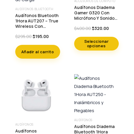
ACCESORIOS DE CÓMPUTO
Este
Audífonos Diadema
AUDÍFONOS BLUETOOTH
producto
Gamer G320 Con
Audífonos Bluetooth
Micrófono Y Sonido
tiene
1Hora AUT207 – True
Envolvente
Wireless Con
múltiples
Original
Current
$
400.00
$
320.00
Estuche De Carga
price
price
variantes.
Original
Current
$
295.00
$
195.00
was:
is:
price
price
Seleccionar
Las
$400.00.
$320.00.
opciones
was:
is:
opciones
Añadir al carrito
$295.00.
$195.00.
se
pueden
elegir
en
la
página
de
producto
AUDÍFONOS
AUDÍFONOS
Audífonos Diadema
Audífonos
Bluetooth 1Hora