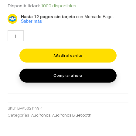
Disponibilidad:
1000 disponibles
Hasta 12 pagos sin tarjeta
con Mercado Pago.
Saber más
Audífonos
Inalámbricos
Tipo
Añadir al carrito
Airpods
con
Carga
Comprar ahora
Inalámbrica
y
Cancelación
cantidad
SKU:
BPA5821149-1
Categorías:
Audífonos
,
Audífonos Bluetooth