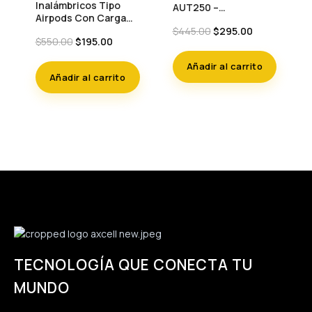
Inalámbricos Tipo
AUT250 –
Airpods Con Carga
Inalámbricos Y
Original
Current
Inalámbrica Y
$
445.00
$
295.00
Plegables
Original
Current
$
550.00
$
195.00
price
price
Cancelación
price
price
was:
is:
Simulada
was:
is:
Añadir al carrito
$445.00.
$295.00.
Añadir al carrito
$550.00.
$195.00.
TECNOLOGÍA QUE CONECTA TU
MUNDO