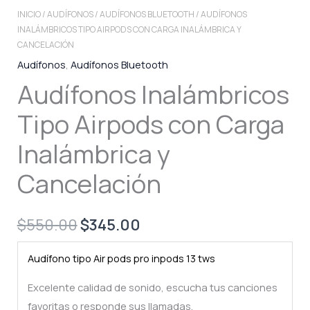
INICIO
/
AUDÍFONOS
/
AUDÍFONOS BLUETOOTH
/ AUDÍFONOS
INALÁMBRICOS TIPO AIRPODS CON CARGA INALÁMBRICA Y
CANCELACIÓN
Audífonos
,
Audífonos Bluetooth
Audífonos Inalámbricos
Tipo Airpods con Carga
Inalámbrica y
Cancelación
Original
Current
$
550.00
$
345.00
price
price
Audífono tipo Air pods pro inpods 13 tws
was:
is:
Excelente calidad de sonido, escucha tus canciones
$550.00.
$345.00.
favoritas o responde sus llamadas.