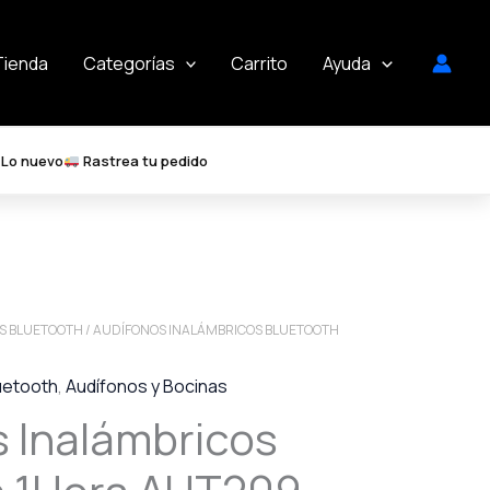
Tienda
Categorías
Carrito
Ayuda
Lo nuevo
Rastrea tu pedido
S BLUETOOTH
/ AUDÍFONOS INALÁMBRICOS BLUETOOTH
uetooth
,
Audífonos y Bocinas
 Inalámbricos