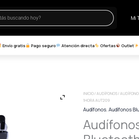
Mi 
Envío gratis
Pago seguro
Atención directa
Ofertas
Outlet
INICIO
/
AUDÍFONOS
/
AUDÍFONO
1HORA AUT209
Audífonos
,
Audífonos Bl
Audífonos