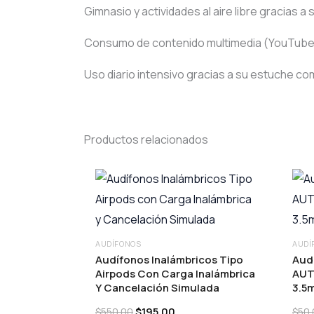
Gimnasio y actividades al aire libre gracias a
Consumo de contenido multimedia (YouTube, N
Uso diario intensivo gracias a su estuche co
Productos relacionados
AUDÍFONOS
AUDÍ
Audífonos Inalámbricos Tipo
Aud
Airpods Con Carga Inalámbrica
AUT
Y Cancelación Simulada
3.5
Original
Current
$
195.00
$
550.00
$
50.