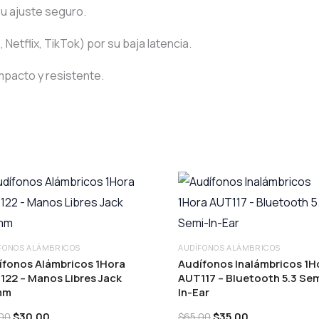
 su ajuste seguro.
etflix, TikTok) por su baja latencia.
mpacto y resistente.
FONOS ALÁMBRICOS
AUDÍFONOS ALÁMBRICOS
ífonos Alámbricos 1Hora
Audífonos Inalámbricos 1H
122 – Manos Libres Jack
AUT117 – Bluetooth 5.3 Sem
mm
In-Ear
Original
Current
Original
Current
$
30.00
$
35.00
00
$
65.00