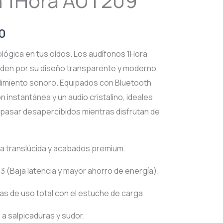
h 1Hora AUT209
l
Current
0
price
ológica en tus oídos. Los audífonos 1Hora
den por su diseño transparente y moderno,
is:
dimiento sonoro. Equipados con Bluetooth
0.
$195.00.
 instantánea y un audio cristalino, ideales
 pasar desapercibidos mientras disfrutan de
a translúcida y acabados premium.
3 (Baja latencia y mayor ahorro de energía).
s de uso total con el estuche de carga.
a salpicaduras y sudor.