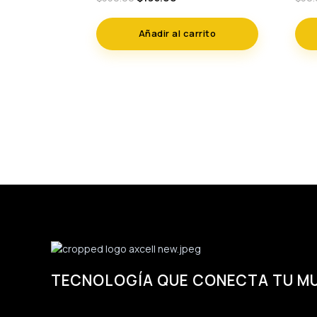
price
price
was:
is:
Añadir al carrito
$550.00.
$195.00.
TECNOLOGÍA QUE CONECTA TU M