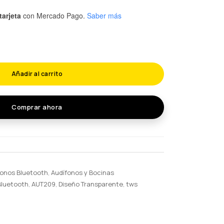
tarjeta
con Mercado Pago.
Saber más
Añadir al carrito
Comprar ahora
fonos Bluetooth
,
Audífonos y Bocinas
Bluetooth
,
AUT209
,
Diseño Transparente
,
tws