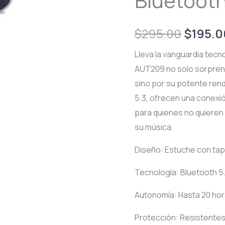
Bluetoot
Origina
$
295.00
$
195.0
price
Lleva la vanguardia tecn
AUT209 no solo sorpren
was:
sino por su potente ren
$295.0
5.3, ofrecen una conexión
para quienes no quieren
su música.
Diseño: Estuche con tap
Tecnología: Bluetooth 5.
Autonomía: Hasta 20 hora
Protección: Resistentes 