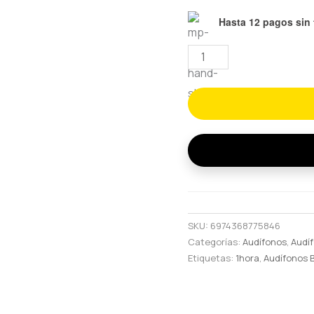
Hasta 12 pagos sin 
Audífonos
Inalámbricos
Bluetooth
1Hora
AUT209
cantidad
SKU:
6974368775846
Categorías:
Audífonos
,
Audí
Etiquetas:
1hora
,
Audífonos 