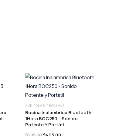
AUDÍFONOS Y BOCINAS
ora
Bocina Inalámbrica Bluetooth
i-
1Hora BOC250 – Sonido
Potente Y Portátil
Original
Current
$
495.00
$
695.00