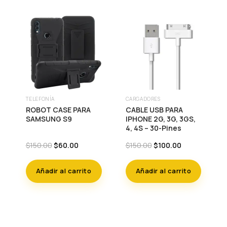
TELEFONÍA
CARGADORES
ROBOT CASE PARA
CABLE USB PARA
SAMSUNG S9
IPHONE 2G, 3G, 3GS,
4, 4S – 30-Pines
Original
Current
Original
Current
$
150.00
$
60.00
$
150.00
$
100.00
price
price
price
price
was:
is:
was:
is:
Añadir al carrito
Añadir al carrito
$150.00.
$60.00.
$150.00.
$100.00.