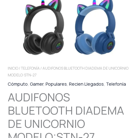
INICIO
/
TELEFONÍA
/ AUDIFONOS BLUETOOTH DIADEMA DE UNICORNIO
MODELO:STN-27
Cómputo
,
Gamer
,
Populares
,
Recien Llegados
,
Telefonía
AUDIFONOS
BLUETOOTH DIADEMA
DE UNICORNIO
MODELO:STN-27