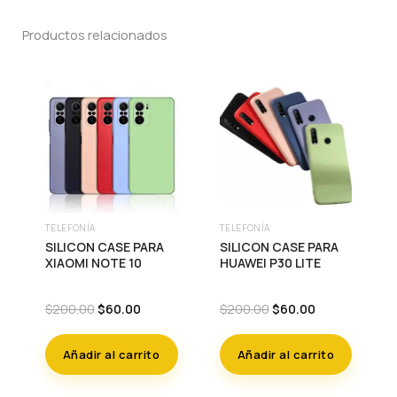
Productos relacionados
TELEFONÍA
TELEFONÍA
SILICON CASE PARA
SILICON CASE PARA
XIAOMI NOTE 10
HUAWEI P30 LITE
Original
Current
Original
Current
$
200.00
$
60.00
$
200.00
$
60.00
price
price
price
price
was:
is:
was:
is:
Añadir al carrito
Añadir al carrito
$200.00.
$60.00.
$200.00.
$60.00.