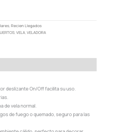
rice
:
lares
,
Recien Llegados
UERTOS
,
VELA
,
VELADORA
12.00.
tor deslizante On/Off facilita su uso.
ias.
ma de vela normal.
esgos de fuego o quemado, seguro para las
n ambiente cálido, perfecto para decorar