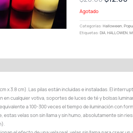
price
p
Agotado
was:
is
Categorías:
Halloween
,
Popu
Etiquetas:
DIA
,
HALLOWEN
,
M
$20.00.
$
cm x 3.8 cm). Las pilas están incluidas e instaladas. El interrup
 en cualquier votiva, soportes de luces de té y bolsas luminar
, equivalente a 100-300 veces el tiempo de iluminación con for
e, estas velas son sin llama y sin humo, absolutamente sin ri
n).
ionan el efecto de una vela real, velas sin llama para crear u