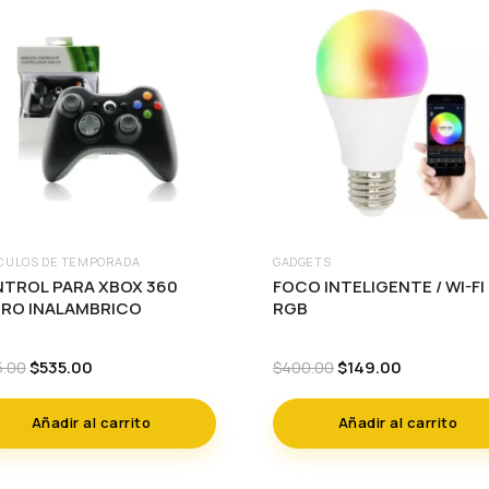
CULOS DE TEMPORADA
GADGETS
TROL PARA XBOX 360
FOCO INTELIGENTE / WI-FI
RO INALAMBRICO
RGB
Original
Current
Original
Current
$
535.00
$
149.00
5.00
$
400.00
price
price
price
price
was:
is:
was:
is:
Añadir al carrito
Añadir al carrito
$995.00.
$535.00.
$400.00.
$149.00.