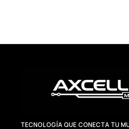
pueden
elegir
en
la
página
de
producto
TECNOLOGÍA QUE CONECTA TU M