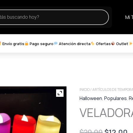
Mi 
Envío gratis
Pago seguro
Atención directa
Ofertas
Outlet
INICIO
/
ARTÍCULOS DE TEMPOR
Halloween
,
Populares
,
R
VELADOR
Original
C
$
20.00
$
12.00