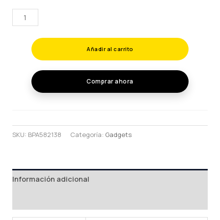
TRIPIE
ALUMINIO
TRIPOD
Añadir al carrito
3110
cantidad
Comprar ahora
SKU:
BPA582138
Categoría:
Gadgets
Información adicional
Valoraciones (0)