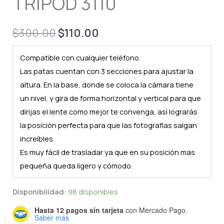
TRIPOD 3110
Original
Current
$
300.00
$
110.00
price
price
Compatible con cualquier teléfono.
was:
is:
Las patas cuentan con 3 secciones para ajustar la
altura. En la base, donde se coloca la cámara tiene
$300.00.
$110.00.
un nivel, y gira de forma horizontal y vertical para que
dirijas el lente como mejor te convenga, así lograrás
la posición perfecta para que las fotografías salgan
increíbles.
Es muy fácil de trasladar ya que en su posición mas
pequeña queda ligero y cómodo.
Disponibilidad:
98 disponibles
Hasta 12 pagos sin tarjeta
con Mercado Pago.
Saber más