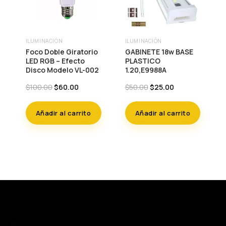
ILUMINACIÓN
ILUMINACIÓN
Foco Doble Giratorio
GABINETE 18w BASE
LED RGB – Efecto
PLASTICO
Disco Modelo VL-002
1.20,E9988A
Original
Current
Original
Current
$
100.00
$
60.00
$
50.00
$
25.00
price
price
price
price
was:
is:
was:
is:
Añadir al carrito
Añadir al carrito
$100.00.
$60.00.
$50.00.
$25.00.