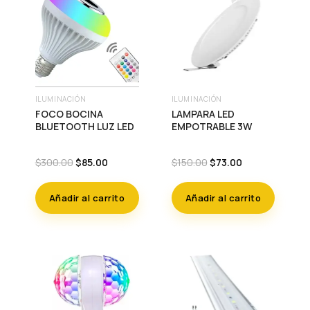
ILUMINACIÓN
ILUMINACIÓN
FOCO BOCINA
LAMPARA LED
BLUETOOTH LUZ LED
EMPOTRABLE 3W
Original
Current
Original
Current
$
300.00
$
85.00
$
150.00
$
73.00
price
price
price
price
was:
is:
was:
is:
Añadir al carrito
Añadir al carrito
$300.00.
$85.00.
$150.00.
$73.00.