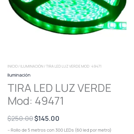
INICIO
/
ILUMINACIÓN
/ TIRA LED LUZ VERDE MOD: 49471
Iluminación
TIRA LED LUZ VERDE
Mod: 49471
Original
Current
$
250.00
$
145.00
price
price
– Rollo de 5 metros con 300 LEDs (60 led por metro)