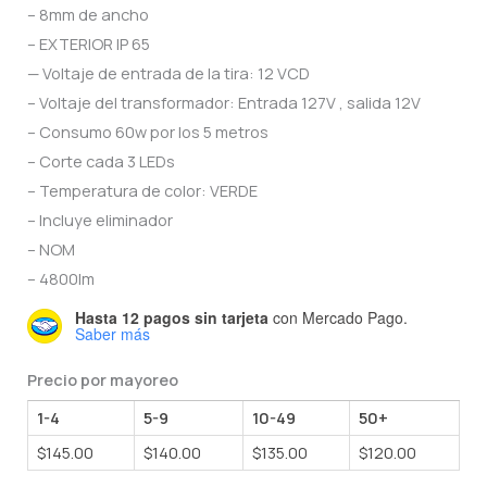
– 8mm de ancho
was:
is:
– EXTERIOR IP 65
$250.00.
$145.00.
— Voltaje de entrada de la tira: 12 VCD
– Voltaje del transformador: Entrada 127V , salida 12V
– Consumo 60w por los 5 metros
– Corte cada 3 LEDs
– Temperatura de color: VERDE
– Incluye eliminador
– NOM
– 4800lm
Hasta 12 pagos sin tarjeta
con Mercado Pago.
Saber más
Precio por mayoreo
1-4
5-9
10-49
50+
$
145.00
$
140.00
$
135.00
$
120.00