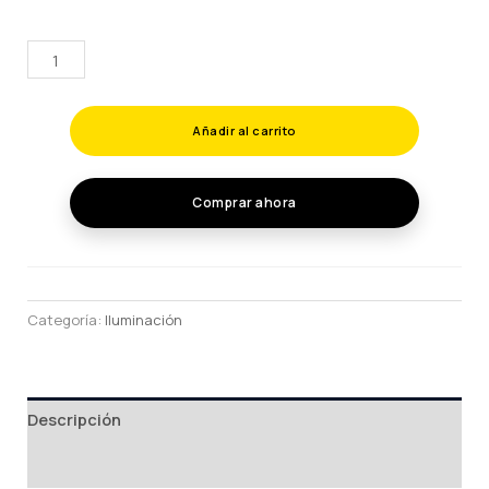
TIRA
LED
LUZ
Añadir al carrito
VERDE
Mod:
49471
Comprar ahora
cantidad
Categoría:
Iluminación
Descripción
Valoraciones (0)