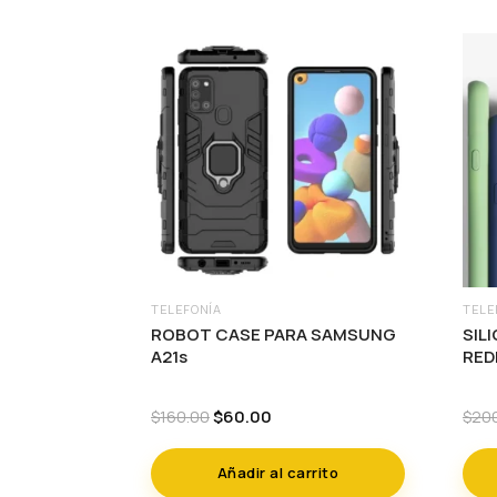
TELEFONÍA
TELE
ROBOT CASE PARA SAMSUNG
SIL
A21s
RED
Original
Current
$
60.00
$
160.00
$
20
price
price
was:
is:
Añadir al carrito
$160.00.
$60.00.