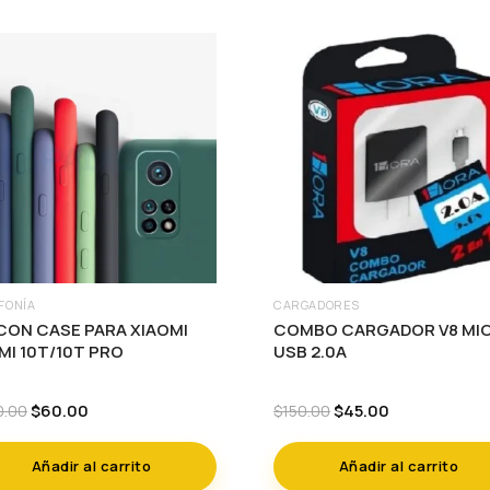
FONÍA
CARGADORES
ICON CASE PARA XIAOMI
COMBO CARGADOR V8 MI
MI 10T/10T PRO
USB 2.0A
Original
Current
Original
Current
$
60.00
$
45.00
0.00
$
150.00
price
price
price
price
was:
is:
was:
is:
Añadir al carrito
Añadir al carrito
$200.00.
$60.00.
$150.00.
$45.00.