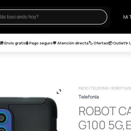
Mi 
🎁 Envío gratis
🔒 Pago seguro
💬 Atención directa
🏷️ Ofertas
📦 Outlet
✨ 
INICIO
/
TELEFONÍA
/ ROBOT CAS
Telefonía
ROBOT C
G100 5G,