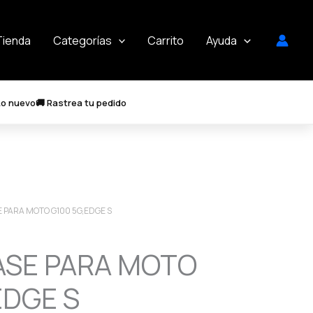
Tienda
Categorías
Carrito
Ayuda
Lo nuevo
🚚 Rastrea tu pedido
E PARA MOTO G100 5G,EDGE S
ASE PARA MOTO
EDGE S