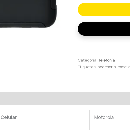
PARA
MOTO
G100
5G,EDGE
S
cantidad
Categoría:
Telefonía
Etiquetas:
accesorio
,
case
,
oraciones (0)
 Celular
Motorola