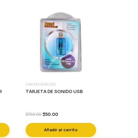
UNCATEGORIZED
R
TARJETA DE SONIDO USB
Original
Current
$
50.00
$
150.00
price
price
was:
is:
Añadir al carrito
$150.00.
$50.00.