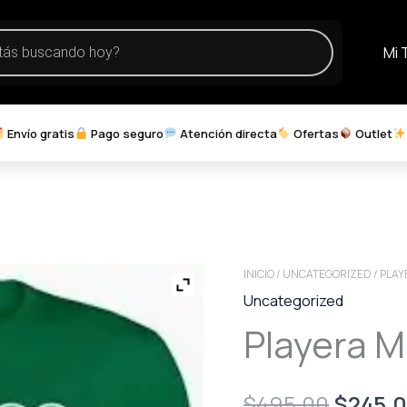
Mi 
Envío gratis
Pago seguro
Atención directa
Ofertas
Outlet
INICIO
/
UNCATEGORIZED
/ PLA
Uncategorized
Playera M
Origina
$
495.00
$
245.