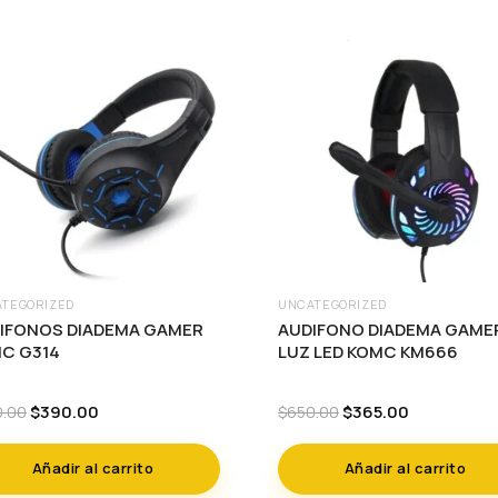
TEGORIZED
UNCATEGORIZED
IFONOS DIADEMA GAMER
AUDIFONO DIADEMA GAME
C G314
LUZ LED KOMC KM666
Original
Current
Original
Current
$
390.00
$
365.00
0.00
$
650.00
price
price
price
price
was:
is:
was:
is:
Añadir al carrito
Añadir al carrito
$650.00.
$390.00.
$650.00.
$365.00.