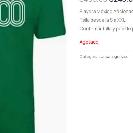
price
Playera México Aficiona
Talla desde la S a XXL
was:
Confirmar talla y pedid
$495.0
Agotado
Categoría:
Uncategorized