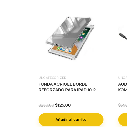
UNCATEGORIZED
UNCA
FUNDA ACRIGEL BORDE
AUD
REFORZADO PARA IPAD 10.2
KOM
Original
Current
$
125.00
$
250.00
$
65
price
price
was:
is:
Añadir al carrito
$250.00.
$125.00.