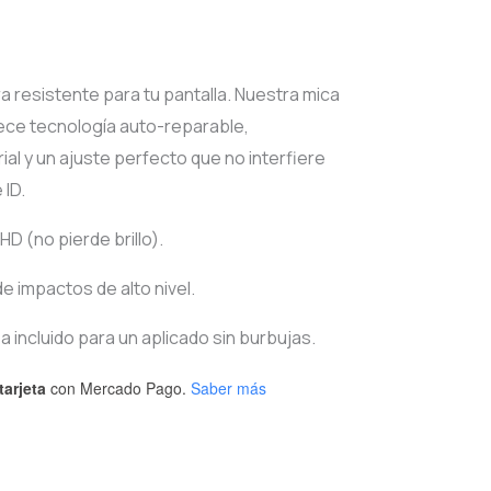
l
Current
price
tra resistente para tu pantalla. Nuestra mica
ece tecnología auto-reparable,
is:
ial y un ajuste perfecto que no interfiere
0.
$65.00.
 ID.
 (no pierde brillo).
e impactos de alto nivel.
za incluido para un aplicado sin burbujas.
tarjeta
con Mercado Pago.
Saber más