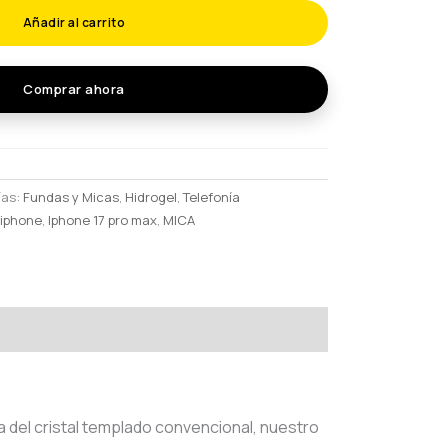
Añadir al carrito
Comprar ahora
ías:
Fundas y Micas
,
Hidrogel
,
Telefonía
,
iphone
,
Iphone 17 pro max
,
MICA
a del cristal templado convencional, nuestro