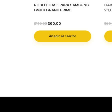
ROBOT CASE PARA SAMSUNG
CAB
G530/ GRAND PRIME
V8,
Original
Current
$
60.00
$
150.00
$
60
price
price
was:
is:
Añadir al carrito
$150.00.
$60.00.