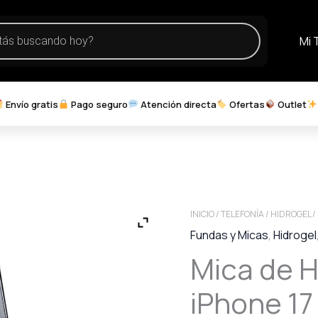
Mi 
Envío gratis
Pago seguro
Atención directa
Ofertas
Outlet
INICIO
/
TELEFONÍA
/
HIDROGEL
/
Fundas y Micas
,
Hidrogel
Mica de H
iPhone 17