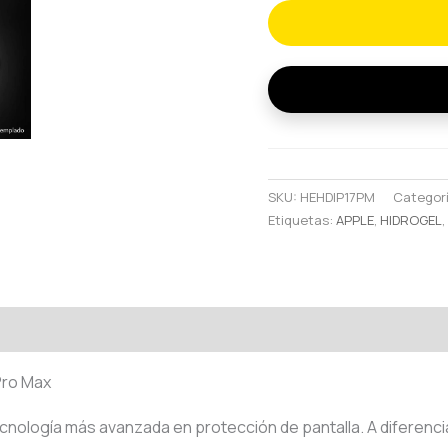
Hidrogel
HD
para
iPhone
17
Pro
Max
SKU:
HEHDIP17PM
Categor
cantidad
Etiquetas:
APPLE
,
HIDROGEL
oraciones (0)
Pro Max
tecnología más avanzada en protección de pantalla. A diferenci