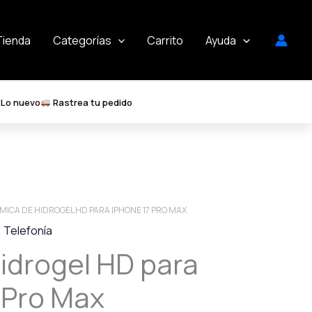
Tienda
Categorías
Carrito
Ayuda
Lo nuevo
Rastrea tu pedido
 MICA DE HIDROGEL HD PARA IPHONE 17 PRO MAX
,
Telefonía
idrogel HD para
 Pro Max