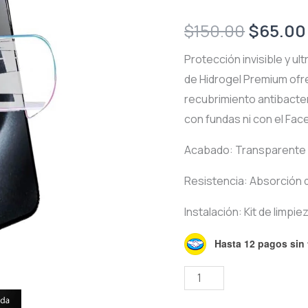
Origina
$
150.00
$
65.00
price
Protección invisible y ul
de Hidrogel Premium ofr
was:
recubrimiento antibacter
$150.0
con fundas ni con el Face
Acabado: Transparente HD
Resistencia: Absorción d
Instalación: Kit de limpie
Hasta 12 pagos sin 
Mica
de