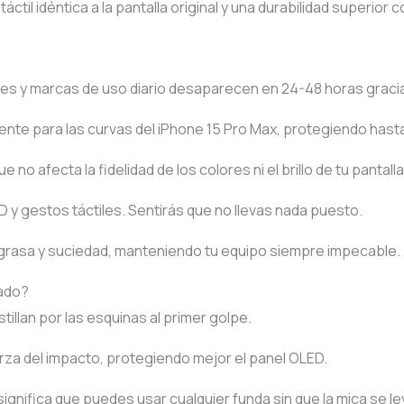
áctil idéntica a la pantalla original y una durabilidad superior
s y marcas de uso diario desaparecen en 24-48 horas gracias 
e para las curvas del iPhone 15 Pro Max, protegiendo hasta e
 no afecta la fidelidad de los colores ni el brillo de tu pantal
D y gestos táctiles. Sentirás que no llevas nada puesto.
 grasa y suciedad, manteniendo tu equipo siempre impecable.
lado?
tillan por las esquinas al primer golpe.
erza del impacto, protegiendo mejor el panel OLED.
significa que puedes usar cualquier funda sin que la mica se l