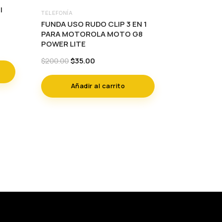
I
TELEFONÍA
FUNDA USO RUDO CLIP 3 EN 1
PARA MOTOROLA MOTO G8
POWER LITE
Original
Current
$
35.00
$
200.00
price
price
was:
is:
Añadir al carrito
$200.00.
$35.00.