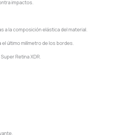
 contra impactos.
a la composición elástica del material.
l último milímetro de los bordes.
la Super Retina XDR.
evante.