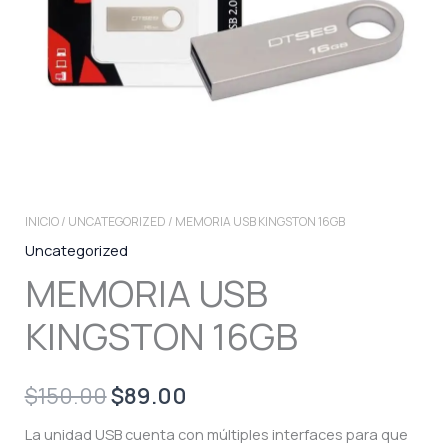
INICIO
/
UNCATEGORIZED
/ MEMORIA USB KINGSTON 16GB
Uncategorized
MEMORIA USB
KINGSTON 16GB
Original
Current
$
150.00
$
89.00
price
price
La unidad USB cuenta con múltiples interfaces para que