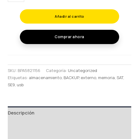
USB
KINGSTON
Añadir al carrito
16GB
cantidad
Comprar ahora
SKU:
BPA5821156
Categoría:
Uncategorized
Etiquetas:
almacenamiento
,
BACKUP
,
externo
,
memoria
,
SAT
,
SE9
,
usb
Descripción
Información adicional
Valoraciones (0)