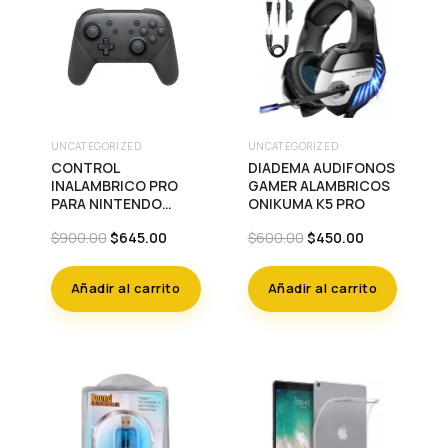
UNCATEGORIZED
UNCATEGORIZED
CONTROL
DIADEMA AUDIFONOS
INALAMBRICO PRO
GAMER ALAMBRICOS
PARA NINTENDO
ONIKUMA K5 PRO
SWITCH
Original
Current
Original
Current
$
900.00
$
645.00
$
600.00
$
450.00
price
price
price
price
was:
is:
was:
is:
Añadir al carrito
Añadir al carrito
$900.00.
$645.00.
$600.00.
$450.00.