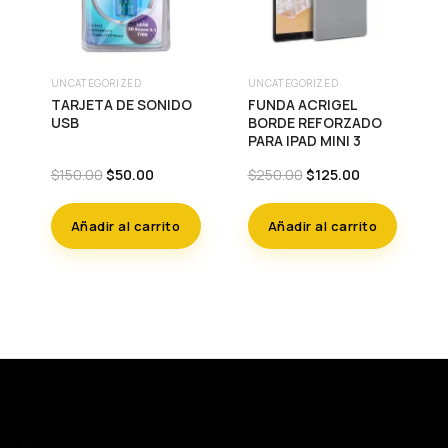
UNCATEGORIZED
UNCATEGORIZED
TARJETA DE SONIDO
FUNDA ACRIGEL
USB
BORDE REFORZADO
PARA IPAD MINI 3
Original
Current
Original
Current
$
150.00
$
50.00
$
250.00
$
125.00
price
price
price
price
was:
is:
was:
is:
Añadir al carrito
Añadir al carrito
$150.00.
$50.00.
$250.00.
$125.00.