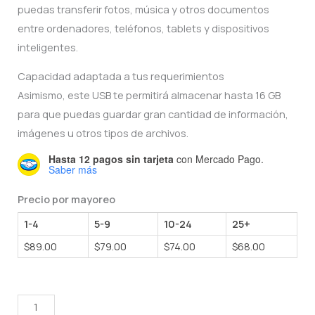
puedas transferir fotos, música y otros documentos
was:
is:
entre ordenadores, teléfonos, tablets y dispositivos
$150.00.
$89.00.
inteligentes.
Capacidad adaptada a tus requerimientos
Asimismo, este USB te permitirá almacenar hasta 16 GB
para que puedas guardar gran cantidad de información,
imágenes u otros tipos de archivos.
Hasta 12 pagos sin tarjeta
con Mercado Pago.
Saber más
Precio por mayoreo
1-4
5-9
10-24
25+
$
89.00
$
79.00
$
74.00
$
68.00
MEMORIA