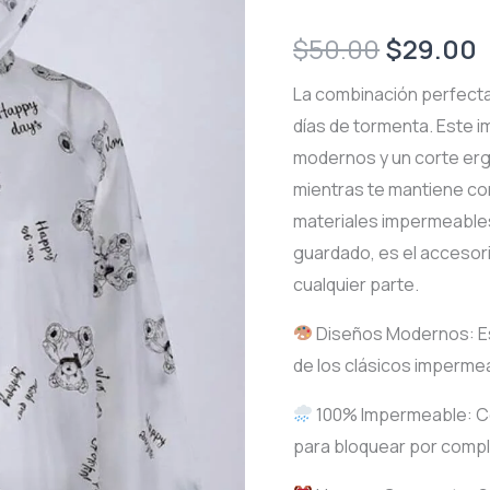
Original
$
50.00
$
29.00
price
p
La combinación perfecta 
días de tormenta. Este 
was:
i
modernos y un corte er
$50.00.
mientras te mantiene c
materiales impermeables
guardado, es el accesori
cualquier parte.
Diseños Modernos: E
de los clásicos imperme
100% Impermeable: Cos
para bloquear por compl