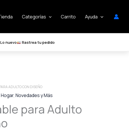
Tienda
Categorías
Carrito
Ayuda
Lo nuevo
Rastrea tu pedido
PARA ADULTO CON DISEÑO
,
Hogar
,
Novedades y Más
ble para Adulto
ño