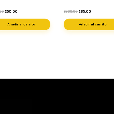
Original
Current
Original
Current
$
50.00
$
85.00
00
$
300.00
price
price
price
price
was:
is:
was:
is:
Añadir al carrito
Añadir al carrito
$65.00.
$50.00.
$300.00.
$85.00.