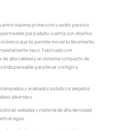
Current
rice
entre máxima protección y estilo para los
impermeable para adulto cuenta con diseños
s:
gonómico que te permite moverte libremente
$29.00.
ompletamente seco. Fabricado con
 de alta calidad y un sistema compacto de
o indispensable para llevar contigo a
stampados y acabados estéticos alejados
ables aburridos.
turas selladas y material de alta densidad
eto el agua.