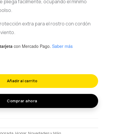
 pliega fácilmente, ocupando el mínimo
bolso.
otección extra para el rostro con cordón
 viento.
tarjeta
con Mercado Pago.
Saber más
Añadir al carrito
Comprar ahora
mporada
,
Hogar
,
Novedades y Más