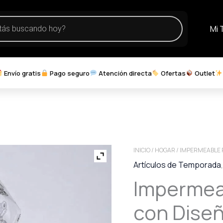
Mi 
Envío gratis
Pago seguro
Atención directa
Ofertas
Outlet
INICIO
/
HOGAR
/ IMPERMEABLE 
Artículos de Temporada
Impermea
con Dise