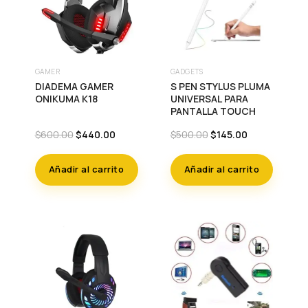
GAMER
GADGETS
DIADEMA GAMER
S PEN STYLUS PLUMA
ONIKUMA K18
UNIVERSAL PARA
PANTALLA TOUCH
Original
Current
Original
Current
$
600.00
$
440.00
$
500.00
$
145.00
price
price
price
price
was:
is:
was:
is:
Añadir al carrito
Añadir al carrito
$600.00.
$440.00.
$500.00.
$145.00.