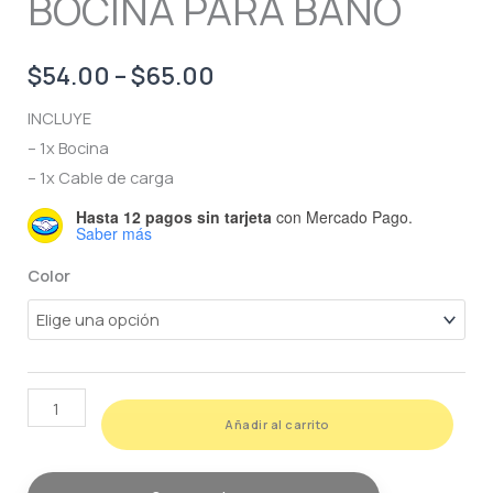
BOCINA PARA BAÑO
Price
$
54.00
–
$
65.00
range:
INCLUYE
– 1x Bocina
$54.00
– 1x Cable de carga
through
Hasta 12 pagos sin tarjeta
con Mercado Pago.
Saber más
$65.00
Color
BOCINA
Añadir al carrito
PARA
BAÑO
cantidad