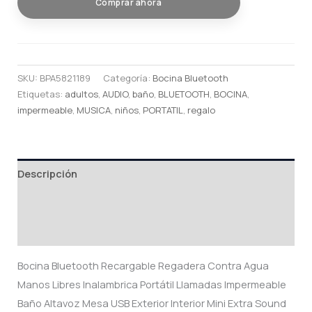
Comprar ahora
SKU:
BPA5821189
Categoría:
Bocina Bluetooth
Etiquetas:
adultos
,
AUDIO
,
baño
,
BLUETOOTH
,
BOCINA
,
impermeable
,
MUSICA
,
niños
,
PORTATIL
,
regalo
Descripción
Información adicional
Valoraciones (0)
Bocina Bluetooth Recargable Regadera Contra Agua
Manos Libres Inalambrica Portátil Llamadas Impermeable
Baño Altavoz Mesa USB Exterior Interior Mini Extra Sound