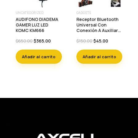
UNCATEGORIZED
GADGETS
AUDIFONO DIADEMA
Receptor Bluetooth
GAMER LUZ LED
Universal Con
KOMC KM666
Conexión A Auxiliar
3.5 Manos Libres
Original
Current
Original
Current
$
650.00
$
365.00
$
150.00
$
45.00
price
price
price
price
was:
is:
was:
is:
Añadir al carrito
Añadir al carrito
$650.00.
$365.00.
$150.00.
$45.00.