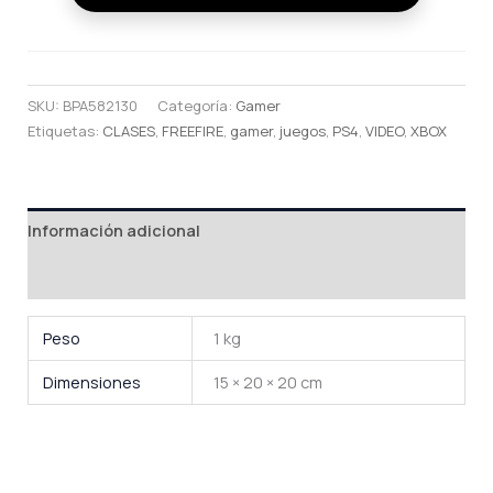
cantidad
SKU:
BPA582130
Categoría:
Gamer
Etiquetas:
CLASES
,
FREEFIRE
,
gamer
,
juegos
,
PS4
,
VIDEO
,
XBOX
Información adicional
Valoraciones (0)
Peso
1 kg
Dimensiones
15 × 20 × 20 cm