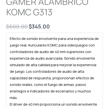
GAMER ALÁMBRICO
KOMC G313
Original
Current
$
600.00
$
345.00
price
price
Efecto de sonido envolvente para una experiencia de
was:
is:
juego real. Auriculares KOMC para videojuegos con
controladores de audio de 40 mm superiores con
$600.00.
$345.00.
experiencia de audio avanzada. Sonido envolvente
simulado de alta calidad para mejorar la experiencia
de juego. Los controladores de audio de alta
capacidad de respuesta, proporcionan efectos de
sonido reales, como el fuego de armas, pasos
enemigos e indicadores de escenarios y muchos
más.
El driver de 40 mm proporciona un sonido envolvente.