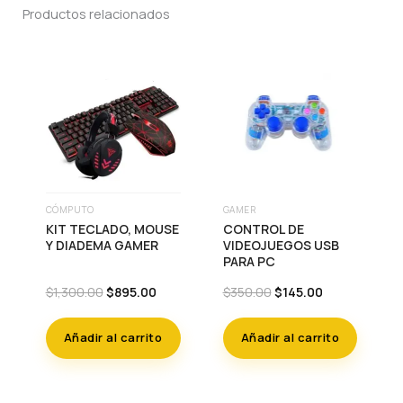
Productos relacionados
CÓMPUTO
GAMER
KIT TECLADO, MOUSE
CONTROL DE
Y DIADEMA GAMER
VIDEOJUEGOS USB
PARA PC
Original
Current
Original
Current
$
1,300.00
$
895.00
$
350.00
$
145.00
price
price
price
price
was:
is:
was:
is:
Añadir al carrito
Añadir al carrito
$1,300.00.
$895.00.
$350.00.
$145.00.