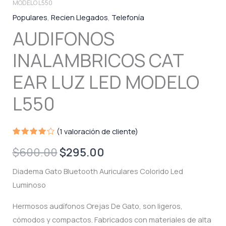
MODELO L550
Populares
,
Recien Llegados
,
Telefonía
AUDIFONOS
INALAMBRICOS CAT
EAR LUZ LED MODELO
L550
(
1
valoración de cliente)
Valorado
1
Original
Current
$
600.00
$
295.00
4.00
sobre
5
price
price
Diadema Gato Bluetooth Auriculares Colorido Led
basado
en
Luminoso
puntuación
was:
is:
de
cliente
Hermosos audífonos Orejas De Gato, son ligeros,
$600.00.
$295.00.
cómodos y compactos. Fabricados con materiales de alta