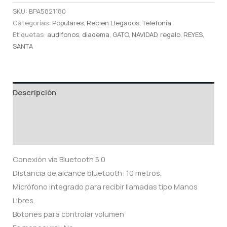
SKU:
BPA5821180
Categorías:
Populares
,
Recien Llegados
,
Telefonía
Etiquetas:
audifonos
,
diadema
,
GATO
,
NAVIDAD
,
regalo
,
REYES
,
SANTA
Descripción
Información adicional
Valoraciones (1)
Conexión vía Bluetooth 5.0
Distancia de alcance bluetooth: 10 metros.
Micrófono integrado para recibir llamadas tipo Manos
Libres.
Botones para controlar volumen